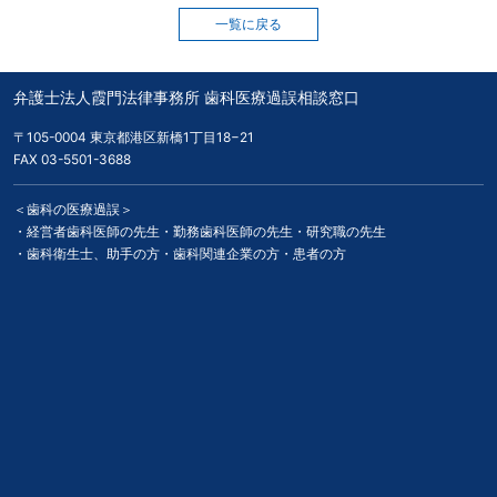
一覧に戻る
弁護士法人霞門法律事務所 歯科医療過誤相談窓口
〒105-0004 東京都港区新橋1丁目18−21
FAX 03-5501-3688
＜歯科の医療過誤＞
・
経営者歯科医師の先生
・
勤務歯科医師の先生
・
研究職の先生
・
歯科衛生士、助手の方
・
歯科関連企業の方
・
患者の方